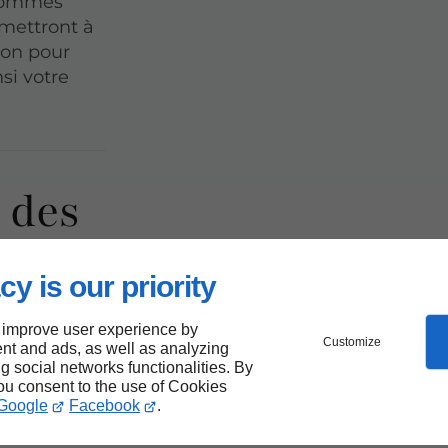
 sommes
 mettront à
tion pour
nsi votre
 des
 pour
cy is our priority
 improve user experience by
Customize
nt and ads, as well as analyzing
Marie
ng social networks functionalities. By
you consent to the use of Cookies
Google
Facebook
.