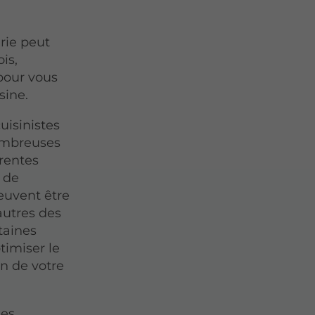
rie peut
is,
 pour vous
sine.
uisinistes
ombreuses
érentes
x de
euvent être
autres des
taines
ptimiser le
n de votre
des