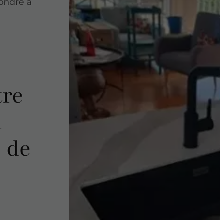
pondre à
tre
a
e de