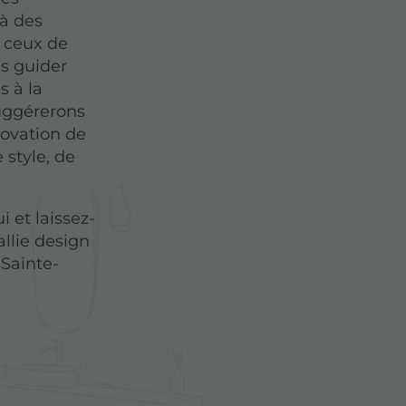
 à des
e ceux de
us guider
s à la
uggérerons
novation de
 style, de
 et laissez-
allie design
 Sainte-