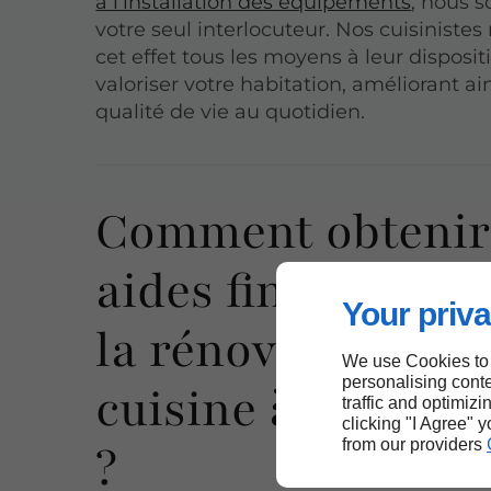
à l'installation des équipements
, nous
votre seul interlocuteur. Nos cuisinistes
cet effet tous les moyens à leur disposi
valoriser votre habitation, améliorant ai
qualité de vie au quotidien.
Comment obtenir
aides financières
Your priva
la rénovation de
We use Cookies to
personalising conte
cuisine à Sainte-
traffic and optimizi
clicking "I Agree" 
from our providers
?