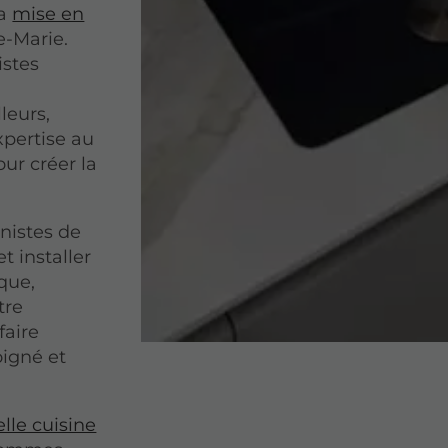
la
mise en
e-Marie.
istes
leurs,
xpertise au
ur créer la
inistes de
t installer
ique,
tre
faire
oigné et
lle cuisine