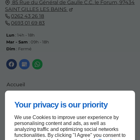
85 Rue du Général de Gaulle C.C. le Forum,
97434
SAINT GILLES LES BAINS
0262 43 26 18
0693 01 69 83
Lun
: 14h - 18h
Mar - Sam
: 09h - 18h
Dim
: Fermé
Accueil
Contactez-nous
Your privacy is our priority
Mentions légales
Plan du site
We use Cookies to improve user experience by
personalising content and ads, as well as
analyzing traffic and optimizing social networks
functionalities. By clicking "I Agree" you consent to