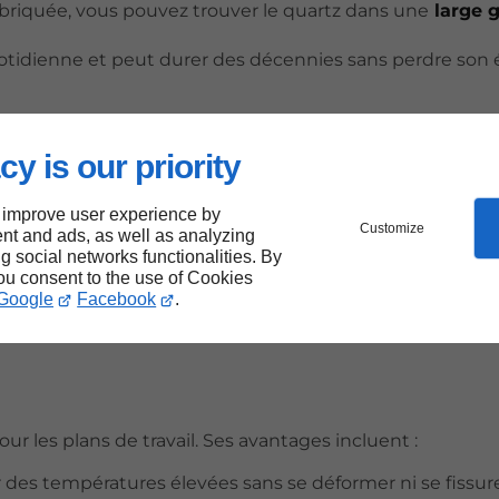
 fabriquée, vous pouvez trouver le quartz dans une
large
 quotidienne et peut durer des décennies sans perdre son é
cy is our priority
 être endommagé par une chaleur excessive, il est donc r
 improve user experience by
Customize
nt and ads, as well as analyzing
atériaux, ce qui
nécessite un support solide
lors de l'inst
ng social networks functionalities. By
ui des autres options, notamment le bois.
you consent to the use of Cookies
Google
Facebook
.
r les plans de travail. Ses avantages incluent :
r des températures élevées sans se déformer ni se fissure