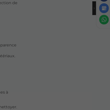
tection de
apparence
tériaux.
ges à
 nettoyer.