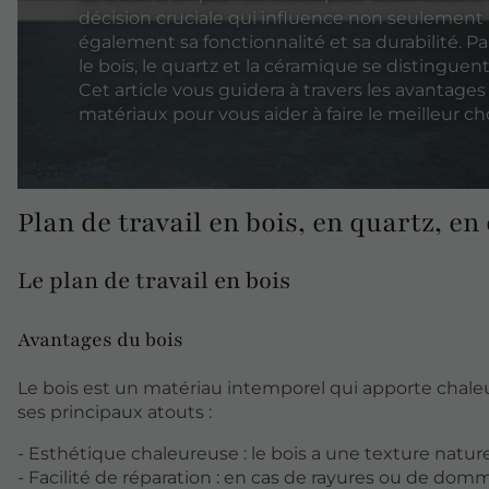
décision cruciale qui influence non seulement 
également sa fonctionnalité et sa durabilité. Pa
le bois, le quartz et la céramique se distinguen
Cet article vous guidera à travers les avantag
matériaux pour vous aider à faire le meilleur ch
Plan de travail en bois, en quartz, en
Le plan de travail en bois
Avantages du bois
Le bois est un matériau intemporel qui apporte chaleu
ses principaux atouts :
- Esthétique chaleureuse : le bois a une texture nature
- Facilité de réparation : en cas de rayures ou de dom