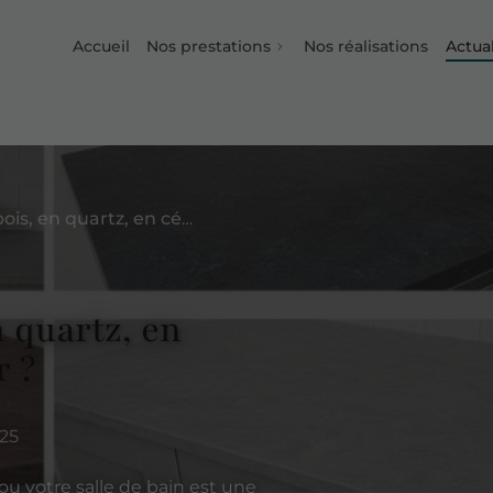
Accueil
Nos prestations
Nos réalisations
Actual
Plan de travail en bois, en quartz, en céramique : lequel choisir ?
n quartz, en
r ?
25
 ou votre salle de bain est une