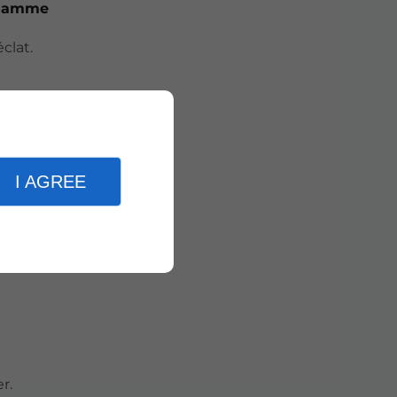
 gamme
clat.
ecommandé
I AGREE
allation.
r.