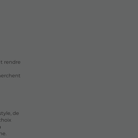
ut rendre
cherchent
tyle, de
choix
a
ne.