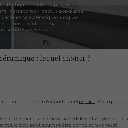
l'esthétique de votre espace, mais
rmi les matériaux les plus populaires,
t par leurs caractéristiques uniques.
es et inconvénients de chacun de ces
oix selon vos besoins.
 céramique : lequel choisir ?
r et authenticité à n'importe quel
espace
. Voici quelqu
lle qui se marie facilement avec différents styles de déc
mages, le bois peut souvent être poncé et revernissé.