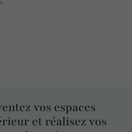
s
ventez
vos espaces
érieur et réalisez vos