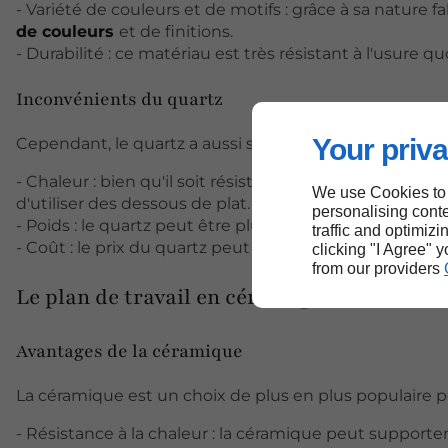
- Variété de couleurs et de motifs : grâce à sa nature
de couleurs
et de finitions.
- Durabilité : ce matériau est très résistant à l'usure
Inconvénients du quartz
Your priva
Cependant, le quartz a aussi ses limites :
- Chaleur : bien qu'il soit résistant, le quartz peut
We use Cookies to
d'utiliser des dessous de plat.
personalising conte
- Poids : le quartz peut être plus lourd que d'autres m
traffic and optimizi
- Coût : le prix du quartz peut être plus élevé que cel
clicking "I Agree" 
from our providers
Le plan de travail en céramique
Avantages de la céramique
La céramique est un choix de plus en plus populaire pou
- Résistance à la chaleur : la céramique peut supporte