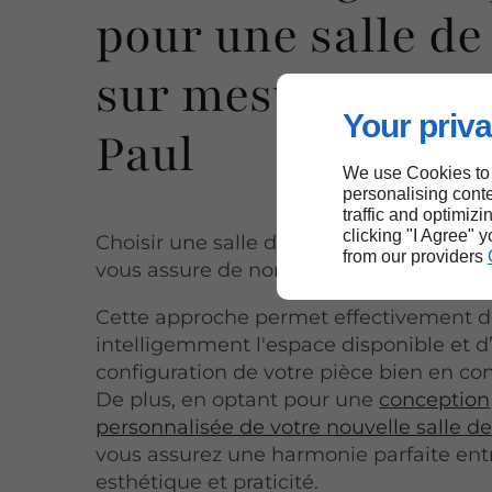
pour une salle de
sur mesure à Sain
Your priva
Paul
We use Cookies to
personalising conte
traffic and optimizi
clicking "I Agree" 
Choisir une salle de bain sur mesure à 
from our providers
vous assure de nombreux atouts.
Cette approche permet effectivement d'
intelligemment l'espace disponible et d
configuration de votre pièce bien en c
De plus, en optant pour une
conception
personnalisée de votre nouvelle salle d
vous assurez une harmonie parfaite ent
esthétique et praticité.