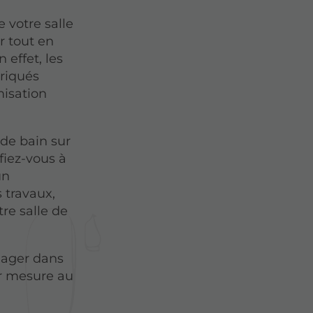
 votre salle
r tout en
 effet, les
briqués
misation
 de bain sur
fiez-vous à
un
 travaux,
tre salle de
nager dans
ur mesure au