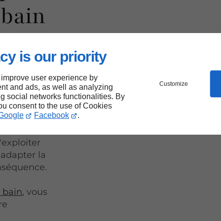
 bain
t-
cy is our priority
 improve user experience by
Customize
nt and ads, as well as analyzing
ng social networks functionalities. By
you consent to the use of Cookies
Saint-Paul
Google
Facebook
.
exploiter
’adapter la
onséquence.
e bain
, vous
re