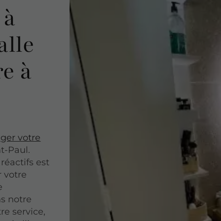
 à
alle
re à
er votre
t-Paul.
réactifs est
r votre
e
ns notre
re service,