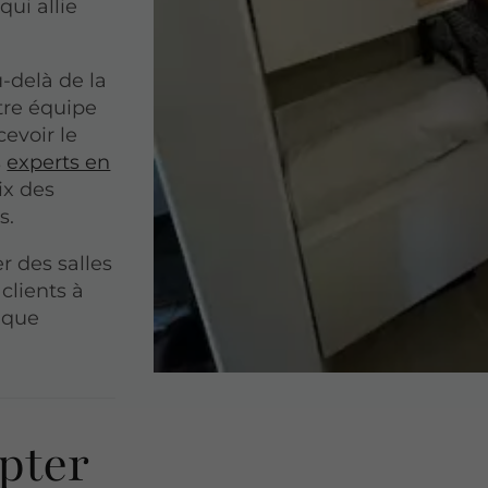
qui allie
-delà de la
otre équipe
evoir le
s
experts en
ix des
s.
r des salles
 clients à
haque
pter