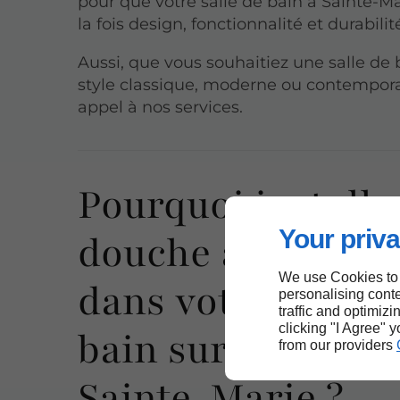
pour que votre salle de bain à Sainte-Mar
la fois design, fonctionnalité et durabilit
Aussi, que vous souhaitiez une salle de 
style classique, moderne ou contemporai
appel à nos services.
Pourquoi installe
Your priva
douche à l'italie
We use Cookies to
dans votre salle 
personalising conte
traffic and optimizi
clicking "I Agree" 
bain sur mesure 
from our providers
Sainte-Marie ?