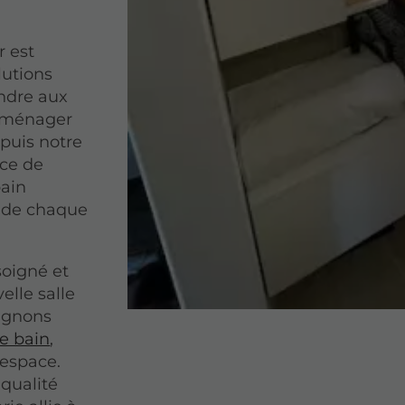
r est
lutions
ndre aux
 aménager
epuis notre
rce de
bain
 de chaque
soigné et
elle salle
pagnons
de bain
,
 espace.
qualité