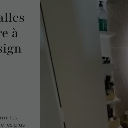
alles
re à
sign
rmi les
e les plus