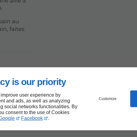
ie allie à
é.
bain au
n, faites
r une
cy is our priority
nne
 improve user experience by
de
Customize
nt and ads, as well as analyzing
ng social networks functionalities. By
you consent to the use of Cookies
à
Google
Facebook
.