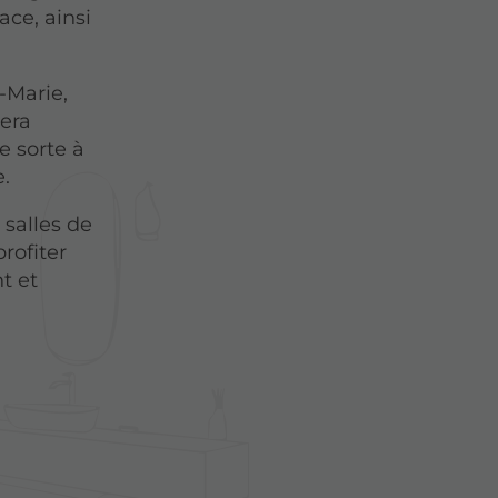
ace, ainsi
-Marie,
sera
e sorte à
.
 salles de
rofiter
t et