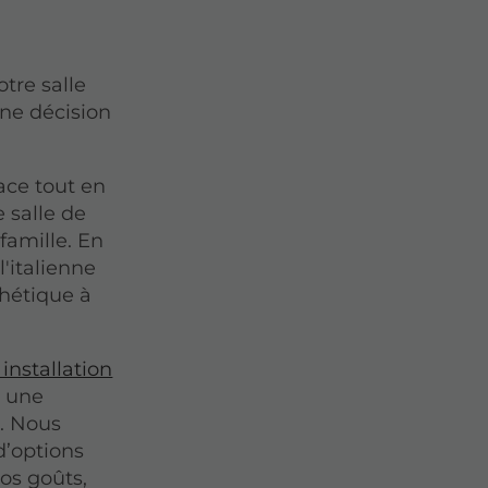
otre salle
une décision
ce tout en
e salle de
famille. En
'italienne
hétique à
installation
s une
t. Nous
d’options
os goûts,