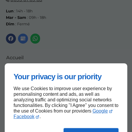
Lun
: 14h - 18h
Mar - Sam
: 09h - 18h
Dim
: Fermé
Accueil
Contactez-nous
Your privacy is our priority
Mentions légales
Plan du site
We use Cookies to improve user experience by
personalising content and ads, as well as
analyzing traffic and optimizing social networks
functionalities. By clicking "I Agree" you consent to
the use of Cookies from our providers
Google
Haut de page
Facebook
.