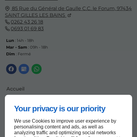
85 Rue du Général de Gaulle C.C. le Forum,
97434
SAINT GILLES LES BAINS
0262 43 26 18
0693 01 69 83
Lun
: 14h - 18h
Mar - Sam
: 09h - 18h
Dim
: Fermé
Accueil
Contactez-nous
Your privacy is our priority
Mentions légales
Plan du site
We use Cookies to improve user experience by
personalising content and ads, as well as
analyzing traffic and optimizing social networks